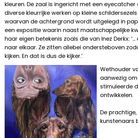
kleuren. De zaal is ingericht met een eyecatche
diverse kleurrijke werken op kleine schildersez
waarvan de achtergrond wordt uitgelegd in papi
een expositie waarin naast maatschappelijke kwesti
haar eigen betekenis zoals die van Inez Derkx: ‘..
naar elkaar. Ze zitten allebei ondersteboven zo
kijken. En dat is dus de kijker.’
Wethouder van
aanwezig om d
stimuleerde d
ontwikkelen.
De prachtige,
kunstenaars b