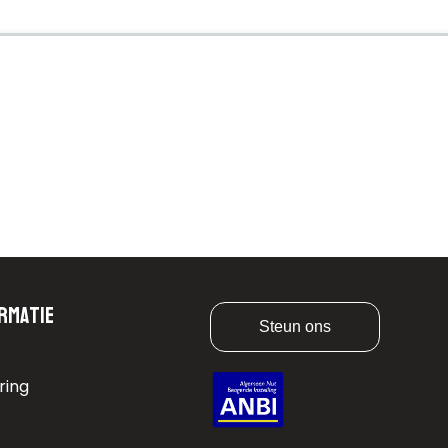
rmatie
Steun ons
ring