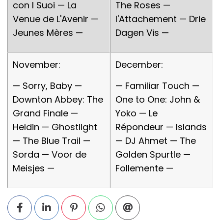
con I Suoi — La
The Roses —
Venue de L'Avenir —
l'Attachement — Drie
Jeunes Mères —
Dagen Vis —
November:
December:
— Sorry, Baby —
— Familiar Touch —
Downton Abbey: The
One to One: John &
Grand Finale —
Yoko — Le
Heldin — Ghostlight
Répondeur — Islands
— The Blue Trail —
— DJ Ahmet — The
Sorda — Voor de
Golden Spurtle —
Meisjes —
Follemente —