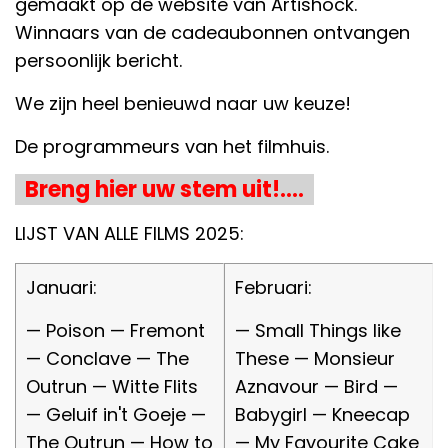
gemaakt op de website van Artishock.
Winnaars van de cadeaubonnen ontvangen
persoonlijk bericht.
We zijn heel benieuwd naar uw keuze!
De programmeurs van het filmhuis.
Breng hier uw stem uit!....
LIJST VAN ALLE FILMS 2025:
Januari:
Februari:
— Poison — Fremont
— Small Things like
— Conclave — The
These — Monsieur
Outrun — Witte Flits
Aznavour — Bird —
— Geluif in't Goeje —
Babygirl — Kneecap
The Outrun — How to
— My Favourite Cake