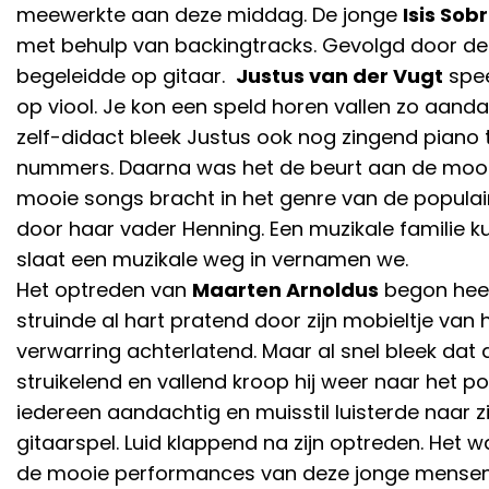
meewerkte aan deze middag. De jonge
Isis Sob
met behulp van backingtracks. Gevolgd door d
begeleidde op gitaar.
Justus van der Vugt
spee
op viool. Je kon een speld horen vallen zo aanda
zelf-didact bleek Justus ook nog zingend piano 
nummers. Daarna was het de beurt aan de mooi
mooie songs bracht in het genre van de populai
door haar vader Henning. Een muzikale familie k
slaat een muzikale weg in vernamen we.
Het optreden van
Maarten Arnoldus
begon heel 
struinde al hart pratend door zijn mobieltje van
verwarring achterlatend. Maar al snel bleek dat 
struikelend en vallend kroop hij weer naar het 
iedereen aandachtig en muisstil luisterde naar 
gitaarspel. Luid klappend na zijn optreden. Het 
de mooie performances van deze jonge mense