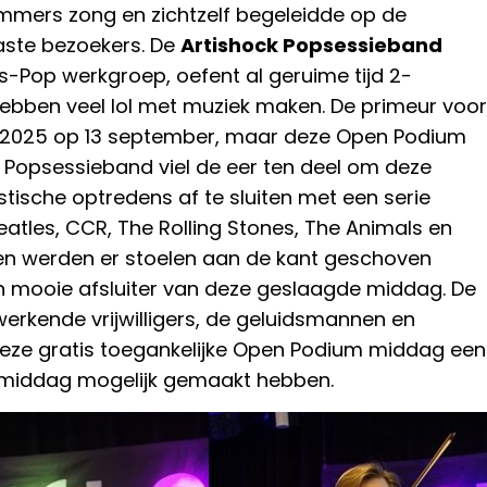
ummers zong en zichtzelf begeleidde op de
aste bezoekers. De
Artishock Popsessieband
ues-Pop werkgroep, oefent al geruime tijd 2-
hebben veel lol met muziek maken. De primeur voor
 2025 op 13 september, maar deze Open Podium
 Popsessieband viel de eer ten deel om deze
ische optredens af te sluiten met een serie
eatles, CCR, The Rolling Stones, The Animals en
n werden er stoelen aan de kant geschoven
n mooie afsluiter van deze geslaagde middag. De
erkende vrijwilligers, de geluidsmannen en
 deze gratis toegankelijke Open Podium middag een
 middag mogelijk gemaakt hebben.