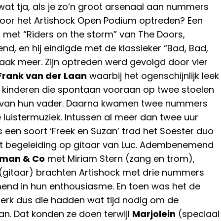
wat tja, als je zo’n groot arsenaal aan nummers
 voor het Artishock Open Podium optreden? Een
 met “Riders on the storm” van The Doors,
d, en hij eindigde met de klassieker “Bad, Bad,
vaak meer. Zijn optreden werd gevolgd door vier
Frank van der Laan
waarbij het ogenschijnlijk leek
e kinderen die spontaan vooraan op twee stoelen
s van hun vader. Daarna kwamen twee nummers
e luistermuziek. Intussen al meer dan twee uur
een soort ‘Freek en Suzan’ trad het Soester duo
et begeleiding op gitaar van Luc. Adembenemend
lman & Co
met Miriam Stern (zang en trom),
(gitaar) brachten Artishock met drie nummers
end in hun enthousiasme. En toen was het de
erk dus die hadden wat tijd nodig om de
an. Dat konden ze doen terwijl
Marjolein
(speciaal