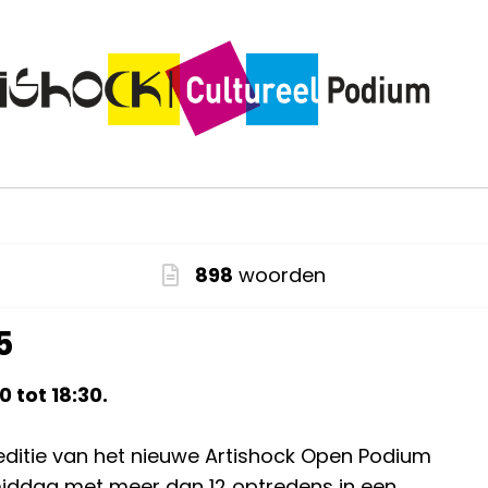
898
woorden
5
 tot 18:30.
itie van het nieuwe Artishock Open Podium
 middag met meer dan 12 optredens in een