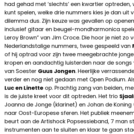
had gehad met ‘slechts’ een kwartier optreden, 
kunt spelen, welke drie nummers kies je dan uit
dilemma dus. Zijn keuze was gevallen op openen
inclusief gitaar en beugel-mondharmonica spelen
Leroy Brown” van Jim Croce. Die hoor je niet zo 
Nederlandstalige nummers, twee gespeeld van
of hij optrad voor zijn twee meegebrachte jong
kropen en aandachtig luisterden naar de song
van Soester
Guus Jongen
. Heerlijke verrassend
verder en nog niet gedaan met Open Podium. Als 
Luc en Linette
op. Prachtig zang van beiden, m
is de juiste kreet voor dit optreden. Het trio
Sjaa
Joanna de Jonge (klarinet) en Johan de Koning 
naar Oost-Europese sferen. Het publiek meenem
beurt aan de Artishock Popsessieband, 7 man st
instrumenten aan te sluiten en klaar te gaan sta