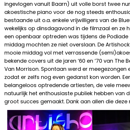
ingevlogen vanuit Baarn) uit volle borst twee n
akoestische piano voor de nog steeds enthousi
bestaande uit o.a. enkele vrijwilligers van de Bl
wekelijks op dinsdagavond in de filmzaal en ze 
een openbaar optreden was tijdens de Podiade
middag mochten ze niet overslaan. De Artishock
mooie middag vol met verrassende (semi)akoest
bekende covers uit de jaren ‘60 en ‘70 van The B
Van Morrison. Spontaan werd er meegezongen e
zodat er zelfs nog even gedanst kon worden. Ee
belangeloos optredende artiesten, de vele meew
natuurlijk het enthousiaste publiek hebben van
groot succes gemaakt. Dank aan allen die deze