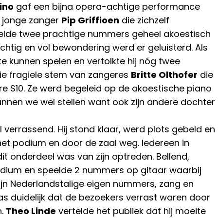
rino
gaf een bijna opera-achtige performance
e jonge zanger
Pip Griffioen
die zichzelf
lde twee prachtige nummers geheel akoestisch
chtig en vol bewondering werd er geluisterd. Als
te kunnen spelen en vertolkte hij nóg twee
e fragiele stem van zangeres
Britte Olthofer
die
re S10. Ze werd begeleid op de akoestische piano
unnen we wel stellen want ook zijn andere dochter
verrassend. Hij stond klaar, werd plots gebeld en
 het podium en door de zaal weg. Iedereen in
dit onderdeel was van zijn optreden. Bellend,
podium en speelde 2 nummers op gitaar waarbij
zijn Nederlandstalige eigen nummers, zang en
was duidelijk dat de bezoekers verrast waren door
n.
Theo Linde
vertelde het publiek dat hij moeite