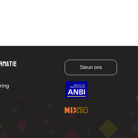
rmatie
Steun ons
ring