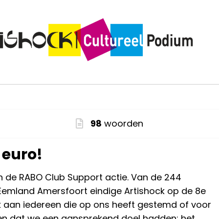
98
woorden
 euro!
in de RABO Club Support actie. Van de 244
Eemland Amersfoort eindige Artishock op de 8e
 aan iedereen die op ons heeft gestemd of voor
pen dat we een aansprekend doel hadden: het