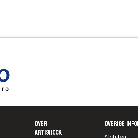
Over
Overige info
Artishock
Statuten