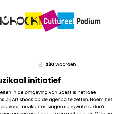
230
woorden
kaal initiatief
eiten in de omgeving van Soest is het idee
 bij Artishock op de agenda te zetten. Noem het
eid voor muzikanten,singer/songwriters, duo’s,
geven op een echt podium en met publiek. Of je nu