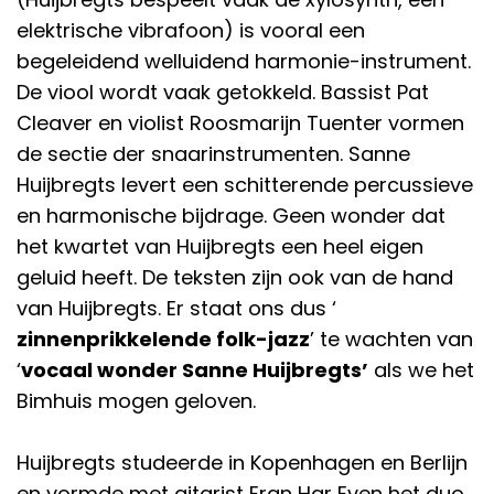
elektrische vibrafoon) is vooral een
begeleidend welluidend harmonie-instrument.
De viool wordt vaak getokkeld. Bassist Pat
Cleaver en violist Roosmarijn Tuenter vormen
de sectie der snaarinstrumenten. Sanne
Huijbregts levert een schitterende percussieve
en harmonische bijdrage. Geen wonder dat
het kwartet van Huijbregts een heel eigen
geluid heeft. De teksten zijn ook van de hand
van Huijbregts. Er staat ons dus ‘
zinnenprikkelende folk-jazz
’ te wachten van
‘
vocaal wonder Sanne Huijbregts’
als we het
Bimhuis mogen geloven.
Huijbregts studeerde in Kopenhagen en Berlijn
en vormde met gitarist Eran Har Even het duo