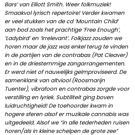
Bars’ van Elliott Smith. Weer folkmuziek!
Smaakvol lyrisch repertoire! Verder kwamen
er veel stukken van de cd ‘Mountain Child’
aan bod zoals het prachtige ‘Free Enough’,
‘Ladybird’ en ‘Irrelevant’. Folkjazz zouden we
horen maar de jazz was enkel terug te vinden
in de partijen van de contrabas (Pat Cleaver)
en in de driestemmige zangarrangementen.
Er werd niet of nauwelijks geïmproviseerd. De
samenklank van altviool (Roosmarijn
Tuenter), vibrafoon en contrabas zorgde voor
verstilling en lyriek. Subtiliteit ging boven
luidruchtigheid! De toehoorder kwam in
hogere sferen alsof er muzikale cannabis was
uitgedeeld. Alsof we “in alle tederheden ruisen
horen/als in kleine schelpen de grote zee”