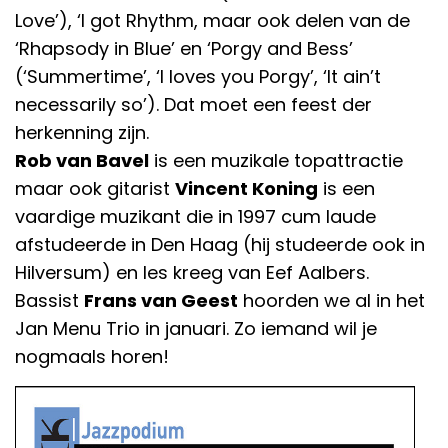
Love’), ‘I got Rhythm, maar ook delen van de
‘Rhapsody in Blue’ en ‘Porgy and Bess’
(‘Summertime’, ‘I loves you Porgy’, ‘It ain’t
necessarily so’). Dat moet een feest der
herkenning zijn.
Rob van Bavel
is een muzikale topattractie
maar ook gitarist
Vincent Koning
is een
vaardige muzikant die in 1997 cum laude
afstudeerde in Den Haag (hij studeerde ook in
Hilversum) en les kreeg van Eef Aalbers.
Bassist
Frans van Geest
hoorden we al in het
Jan Menu Trio in januari. Zo iemand wil je
nogmaals horen!