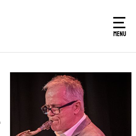
MENU
m