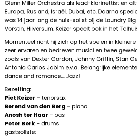
Glenn Miller Orchestra als lead-klarinettist en a
Europa, Rusland, Israël, Dubai, etc. Daarna speel
was 14 jaar lang de huis-solist bij de Laundry B
Vorstin, Hilversum. Keizer speelt ook in het Tolh
Momenteel richt hij zich op het spelen in kleiner
zeer ervaren en bedreven musici en twee geweld
zoals van Dexter Gordon, Johnny Griffin, Stan Ge
Antonio Carlos Jobim e.v.a.. Belangrijke element
dance and romance…. Jazz!
Bezetting:
Piet Keizer
– tenorsax
Berend van den Berg
– piano
Anosh ter Haar
– bas
Peter Berk
– drums
gastsoliste: