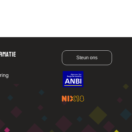
rmatie
Steun ons
ring