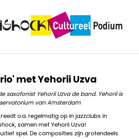
rio' met Yehorii Uzva
e saxofonist Yehorii Uzva de band. Yehorii is
onservatorium van Amsterdam
treedt o.a. regelmatig op in jazzclubs in
hock, samen met Yehorii Uzva!
ntuïtief spel. De composities zijn grotendeels