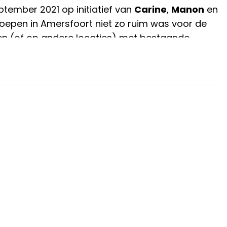
ptember 2021 op initiatief van
Carine
,
Manon
en
roepen in Amersfoort niet zo ruim was voor de
nken (of op andere locaties) met bestaande