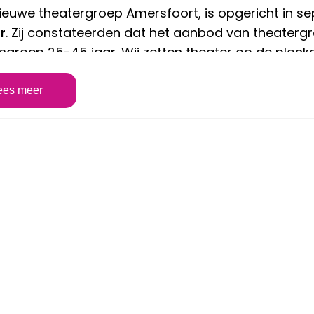
Nieuwe theatergroep Amersfoort, is opgericht in se
r
. Zij constateerden dat het aanbod van theaterg
jdsgroep 25-45 jaar. Wij zetten theater op de pla
rteksten en zelfgeschreven stukken.
ees meer