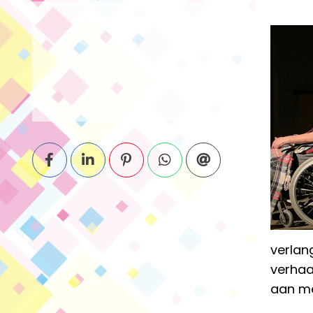
verlan
verhaal
aan me