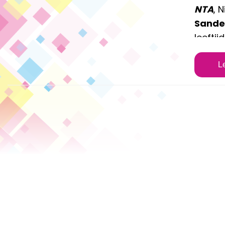
NTA
, 
Sande
leefti
theate
L
Onze samenwerkingspartners