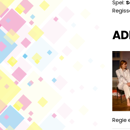
Spel:
S
Regiss
AD
Regie e