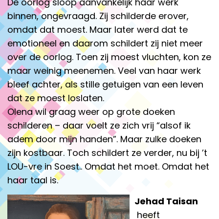
De oorlog sloop aanvankelijk haar werk
binnen, ongevraagd. Zij schilderde erover,
omdat dat moest. Maar later werd dat te
emotioneel en daarom schildert zij niet meer
over de oorlog. Toen zij moest vluchten, kon ze
maar weinig meenemen. Veel van haar werk
bleef achter, als stille getuigen van een leven
dat ze moest loslaten.
Olena wil graag weer op grote doeken
schilderen – daar voelt ze zich vrij “alsof ik
adem door mijn handen”. Maar zulke doeken
zijn kostbaar. Toch schildert ze verder, nu bij ’t
LOU-vre in Soest.. Omdat het moet. Omdat het
haar taal is.
Jehad Taisan
heeft