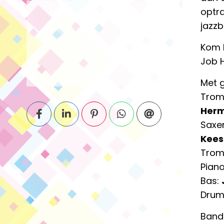
optr
jazz
Kom 
Job 
Met g
Trom
Herm
Saxe
Kees
Trom
Pian
Bas:
Drum
Band