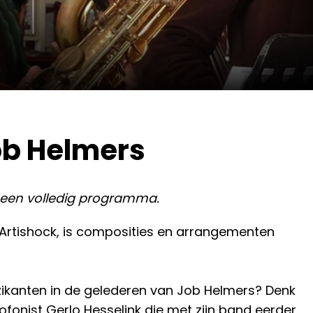
ob Helmers
nu een volledig programma.
Artishock, is composities en arrangementen
uzikanten in de gelederen van Job Helmers? Denk
onist Gerlo Hesselink die met zijn band eerder