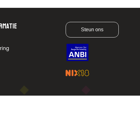
rmatie
Steun ons
ring