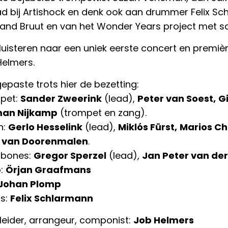
ad bij Artishock en denk ook aan drummer Felix Sc
band Bruut en van het Wonder Years project met s
luisteren naar een uniek eerste concert en premi
Helmers.
epaste trots hier de bezetting:
pet:
Sander Zweerink
(lead),
Peter van Soest,
G
an Nijkamp
(trompet en zang).
n:
Gerlo Hesselink
(lead),
Miklós Fürst,
Marios C
 van Doorenmalen
.
bones:
Gregor Sperzel
(lead),
Jan Peter van de
o:
Örjan Graafmans
Johan Plomp
s:
Felix Schlarmann
leider, arrangeur, componist:
Job Helmers