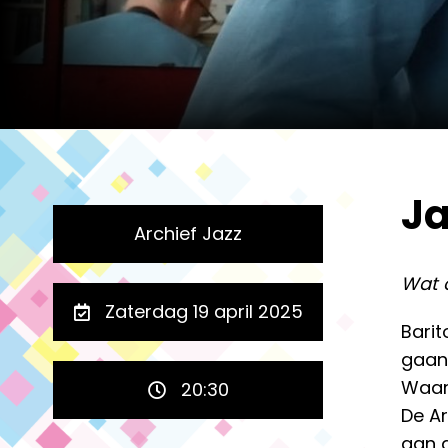
Ja
Archief Jazz
Wat o
Zaterdag 19 april 2025
Bari
gaan 
Waar
20:30
De Ar
aan d