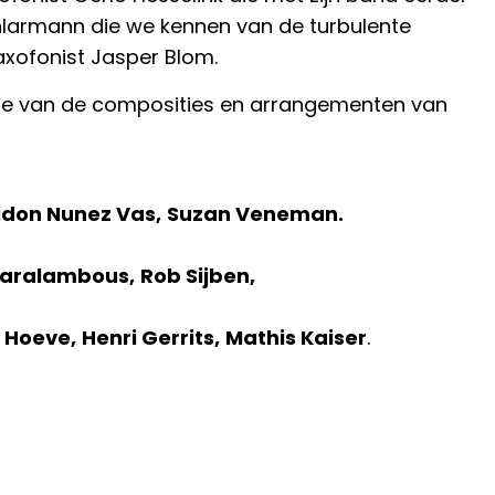
hlarmann die we kennen van de turbulente
axofonist Jasper Blom.
ère van de composities en arrangementen van
idon Nunez Vas,
Suzan Veneman.
haralambous,
Rob Sijben,
r Hoeve,
Henri Gerrits,
Mathis Kaiser
.