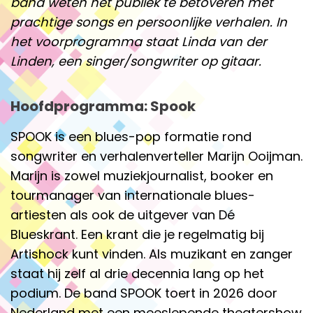
band weten het publiek te betoveren met
prachtige songs en persoonlijke verhalen. In
het voorprogramma staat Linda van der
Linden, een singer/songwriter op gitaar.
Hoofdprogramma: Spook
SPOOK is een blues-pop formatie rond
songwriter en verhalenverteller Marijn Ooijman.
Marijn is zowel muziekjournalist, booker en
tourmanager van internationale blues-
artiesten als ook de uitgever van Dé
Blueskrant. Een krant die je regelmatig bij
Artishock kunt vinden. Als muzikant en zanger
staat hij zelf al drie decennia lang op het
podium. De band SPOOK toert in 2026 door
Nederland met een meeslepende theatershow