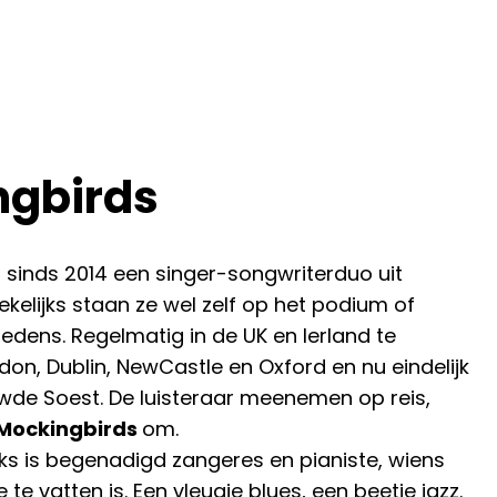
ngbirds
 sinds 2014 een singer-songwriterduo uit
ekelijks staan ze wel zelf op het podium of
edens. Regelmatig in de UK en Ierland te
ndon, Dublin, NewCastle en Oxford en nu eindelijk
uwde Soest. De luisteraar meenemen op reis,
Mockingbirds
om.
 is begenadigd zangeres en pianiste, wiens
re te vatten is. Een vleugje blues, een beetje jazz.