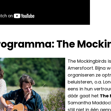
rogramma: The Mocki
The Mockingbirds is
Amersfoort. Bijna w
organiseren ze optr
beluisteren, o.a. Lo
eens in hun vertro
dáár gaat het
The 
Samantha Maddocks
stijl niet in één gen