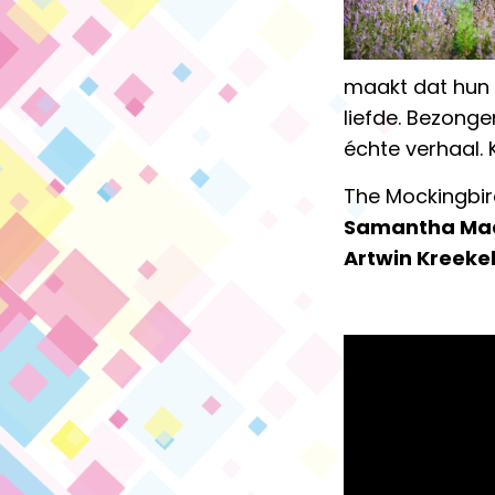
maakt dat hun 
liefde. Bezong
échte verhaal. 
The Mockingbird
Samantha Ma
Artwin Kreeke