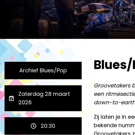
Blues/
Archief Blues/Pop
Groovetakers b
Zaterdag 28 maart
een ritmesectie
2026
down-to-earth 
Zij laten je i
bekende nummer
20:30
Groovetakers zi