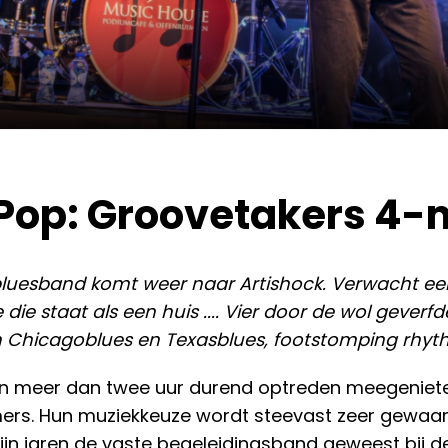
Pop: Groovetakers 4-
luesband komt weer naar Artishock. Verwacht een
 die staat als een huis .... Vier door de wol gever
Chicagoblues en Texasblues, footstomping rhythm 
n een meer dan twee uur durend optreden meegenie
s. Hun muziekkeuze wordt steevast zeer gewaarde
jn jaren de vaste begeleidingsband geweest bij de a