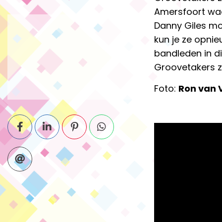
Amersfoort waar
Danny Giles moc
kun je ze opni
bandleden in di
Groovetakers z
Foto:
Ron van 