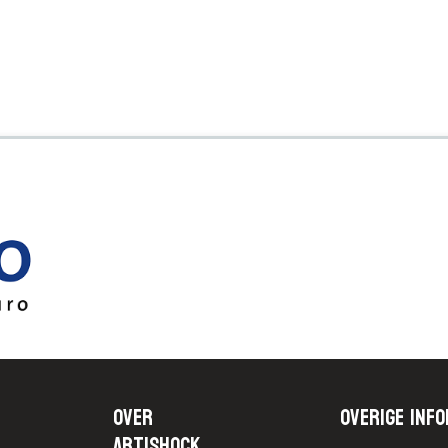
Over
Overige info
Artishock